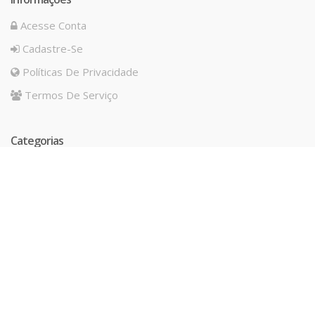
Acesse Conta
Cadastre-Se
Políticas De Privacidade
Termos De Serviço
Categorias
IMPERMEABILIZAÇÃO
ADITIVOS
BLOCO CONCRETO CELULAR
ACESSIBILIDADE
PISO DECORATIVO
GRAUTE E ARGAMASSA
ESPECIAL