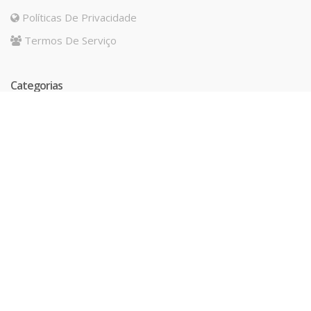
Políticas De Privacidade
Termos De Serviço
Categorias
IMPERMEABILIZAÇÃO
ADITIVOS
BLOCO CONCRETO CELULAR
ACESSIBILIDADE
PISO DECORATIVO
GRAUTE E ARGAMASSA
ESPECIAL
ACESSÓRIOS
RECUPERAÇÃO ESTRUTURAL