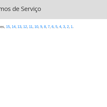
mos de Serviço
res,
15
,
14
,
13
,
12
,
11
,
10
,
9
,
8
,
7
,
6
,
5
,
4
,
3
,
2
,
1
.