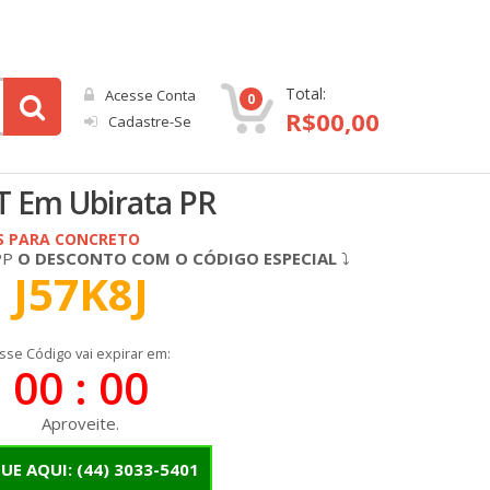
Total:
Acesse Conta
0
R$
00,00
Cadastre-Se
 Em Ubirata PR
S PARA CONCRETO
PP
O DESCONTO COM O CÓDIGO ESPECIAL
⤵
J57K8J
sse Código vai expirar em:
00 : 00
Aproveite.
QUE AQUI:
(44) 3033-5401