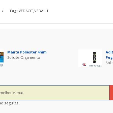
/
Tag:
VEDACIT,VEDALIT
Manta Poliéster 4mm
Adi
Solicite Orçamento
Peg
Soli
ão seguras.