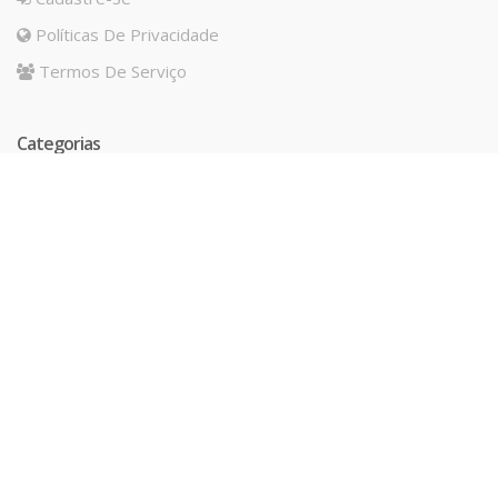
Políticas De Privacidade
Termos De Serviço
Categorias
IMPERMEABILIZAÇÃO
ADITIVOS
BLOCO CONCRETO CELULAR
ACESSIBILIDADE
PISO DECORATIVO
GRAUTE E ARGAMASSA
ESPECIAL
ACESSÓRIOS
RECUPERAÇÃO ESTRUTURAL