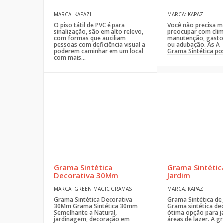
MARCA: KAPAZI
MARCA: KAPAZI
O piso tátil de PVC é para
Você não precisa m
sinalização, são em alto relevo,
preocupar com clim
com formas que auxiliam
manutenção, gasto
pessoas com deficiência visual a
ou adubação. As A
poderem caminhar em um local
Grama Sintética pos
com mais...
Grama Sintética
Grama Sintétic
Decorativa 30Mm
Jardim
MARCA: GREEN MAGIC GRAMAS
MARCA: KAPAZI
Grama Sintética Decorativa
Grama Sintética de 
30Mm Grama Sintética 30mm
Grama sintética dec
Semelhante a Natural,
ótima opção para ja
jardinagem, decoração em
áreas de lazer. A gr