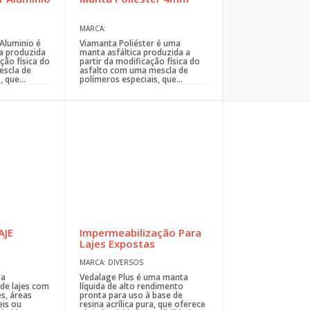
MARCA:
Aluminio é
Viamanta Poliéster é uma
a produzida
manta asfáltica produzida a
ção física do
partir da modificação física do
escla de
asfalto com uma mescla de
 que...
polímeros especiais, que...
AJE
Impermeabilização Para
Lajes Expostas
MARCA: DIVERSOS
 a
Vedalage Plus é uma manta
de lajes com
líquida de alto rendimento
s, áreas
pronta para uso à base de
eis ou
resina acrílica pura, que oferece