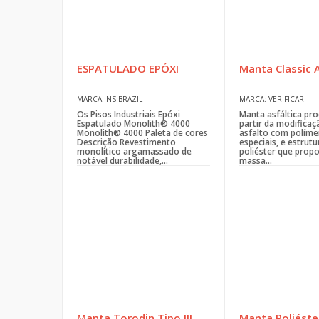
ESPATULADO EPÓXI
Manta Classic 
MARCA: NS BRAZIL
MARCA: VERIFICAR
Os Pisos Industriais Epóxi
Manta asfáltica pro
Espatulado Monolith® 4000
partir da modificaçã
Monolith® 4000 Paleta de cores
asfalto com políme
Descrição Revestimento
especiais, e estrut
monolítico argamassado de
poliéster que propo
notável durabilidade,...
massa...
Manta Torodin Tipo III
Manta Poliéste