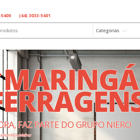
(44) 3033-5401
-5400
Categorias
MARINGÁ
FERRAGEN
ORA, FAZ PARTE DO GRUPO NIERO
ra Bom Ficou Melhor