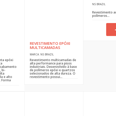
NS BRAZIL
Revestimento au
polímeros...
REVESTIMENTO EPÓXI
MULTICAMADAS
MARCA: NS BRAZIL
nta epóxi
Revestimento multicamadas de
ta
alta performance para pisos
 acabamento
industriais. Desenvolvido à base
 bi-
de polímeros epóxi e quartzos
lta
selecionados de alta dureza. O
a e alto
revestimento possui...
. Forma