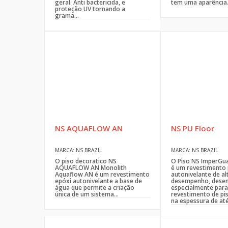
geral. Anti bactericida, e
tem uma aparência.
proteção UV tornando a
grama...
NS AQUAFLOW AN
NS PU Floor
MARCA: NS BRAZIL
MARCA: NS BRAZIL
O piso decoratico NS
O Piso NS ImperGua
AQUAFLOW AN Monolith
é um revestimento 
Aquaflow AN é um revestimento
autonivelante de al
epóxi autonivelante a base de
desempenho, desen
água que permite a criação
especialmente para
única de um sistema...
revestimento de pis
na espessura de até 