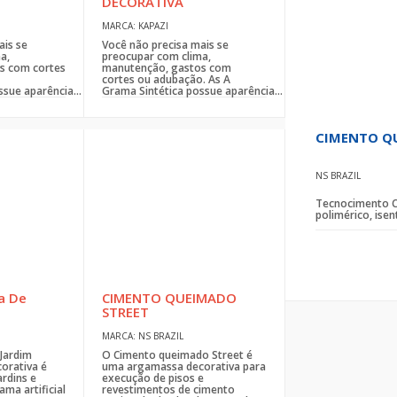
DECORATIVA
MARCA: KAPAZI
ais se
Você não precisa mais se
a,
preocupar com clima,
s com cortes
manutenção, gastos com
cortes ou adubação. As A
sue aparência...
Grama Sintética possue aparência...
CIMENTO Q
NS BRAZIL
Tecnocimento Cl
polimérico, isent
a De
CIMENTO QUEIMADO
STREET
MARCA: NS BRAZIL
Jardim
O Cimento queimado Street é
orativa é
uma argamassa decorativa para
rdins e
execução de pisos e
ama artificial
revestimentos de cimento