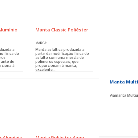
Alumínio
Manta Classic Poliéster
MARCA:
duzida a
Manta asfáltica produzida a
o física do
partir da modificação física do
ros
asfalto com uma mescla de
urante de
polímeros especiais, que
rciona à
proporcionam à manta,
excelente...
Manta Mult
Viamanta Multius
r Alumínio
Manta Poliéster 4mm