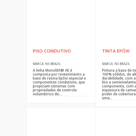
PISO CONDUTIVO
TINTA EPÓXI
MARCA: NS BRAZIL
MARCA: NS BRAZIL
A linha Monolith® AE é
Pintura a base de ti
composta por revestimento a
100% sólidos, de al
base de resina Epóxi especial e
durabilidade, com
componentes condutivos, que
liso e seminivelante,
propiciam sistemas com
componente, com a
propriedades de controle
espessura de camad
volumétrico de...
poder de cobertura
uma...