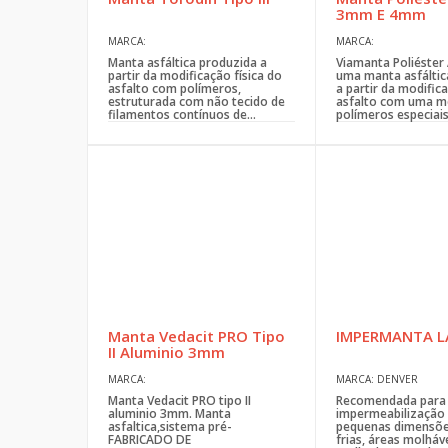
3mm E 4mm
MARCA:
MARCA:
Manta asfáltica produzida a
Viamanta Poliéster 
partir da modificação física do
uma manta asfáltic
asfalto com polímeros,
a partir da modifica
estruturada com não tecido de
asfalto com uma m
filamentos contínuos de...
polímeros especiais,
Manta Vedacit PRO Tipo
IMPERMANTA L
II Aluminio 3mm
MARCA:
MARCA: DENVER
Manta Vedacit PRO tipo II
Recomendada para
aluminio 3mm. Manta
impermeabilização 
asfaltica,sistema pré-
pequenas dimensõe
FABRICADO DE
frias, áreas molháv